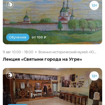
12+
от 100 ₽
Обучение
9 авг 10:00 - 18:00
Военно-исторический музей «Юхн...
Лекция «Святыни города на Угре»
12+