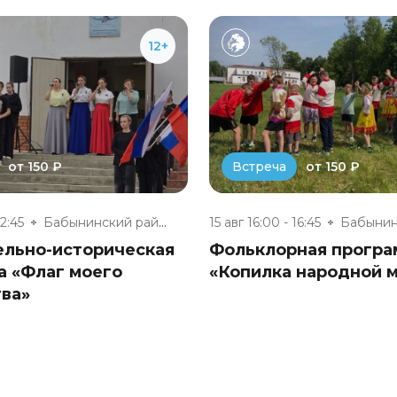
12+
от 150 ₽
от 150 ₽
Встреча
12:45
Бабынинский районный дом культ...
15 авг 16:00 - 16:45
ельно-историческая
Фольклорная програ
а «Флаг моего
«Копилка народной 
тва»