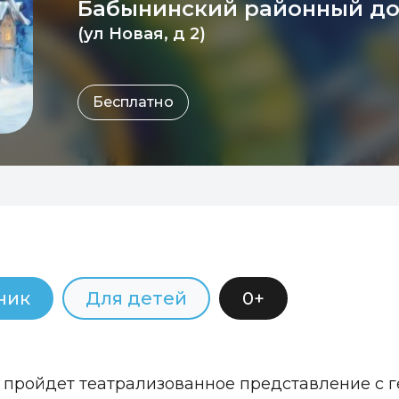
Бабынинский районный до
(ул Новая, д 2)
Бесплатно
ник
Для детей
0+
 пройдет театрализованное представление с г