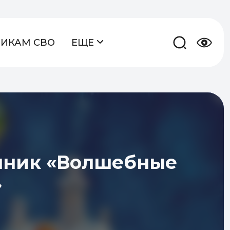
НИКАМ СВО
ЕЩЕ
нник «Волшебные
»