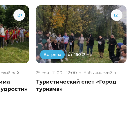
12+
12+
от 150 ₽
Встреча
Бабынинский районный дом культ...
25 сент 11:00 - 12:00
Бабынинский районный дом культ...
мма
Туристический слет «Город
мудрости»
туризма»