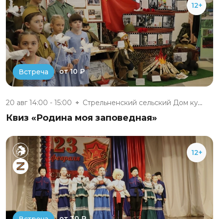
12+
от 10 ₽
Встреча
20 авг 14:00 - 15:00
Стрельненский сельский Дом кул...
Квиз «Родина моя заповедная»
12+
от 30 ₽
Встреча