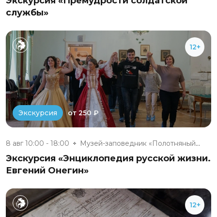
Экскурсия «Премудрости солдатской
службы»
12+
от 250 ₽
Экскурсия
8 авг 10:00 - 18:00
Музей-заповедник «Полотняный З...
Экскурсия «Энциклопедия русской жизни.
Евгений Онегин»
12+