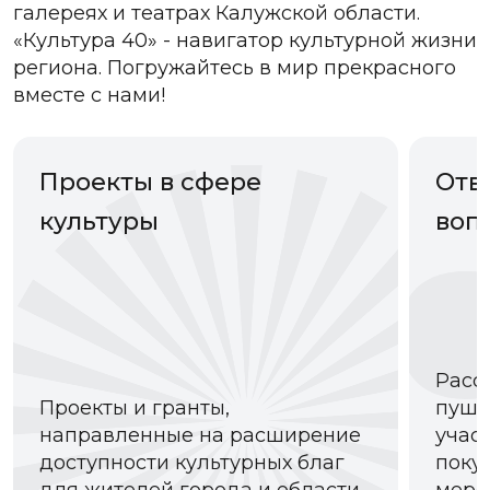
галереях и театрах Калужской области.
«Культура 40» - навигатор культурной жизни
региона. Погружайтесь в мир прекрасного
вместе с нами!
Проекты в сфере
Отв
культуры
воп
Расс
Проекты и гранты,
пушк
направленные на расширение
участ
доступности культурных благ
поку
для жителей города и области
меро