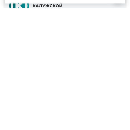
© 2022 - 2026
Культура Калужской области
Проекты
Афиша
Новости
Образование
Интерактивная карта
Пушкинская карта
Вопросы и ответы
Вакансии
Участникам СВО
Наш телефон