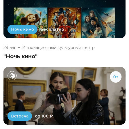
бесплатно
Ночь кино
29 авг
Инновационный культурный центр
"Ночь кино"
0+
от 100 ₽
Встреча