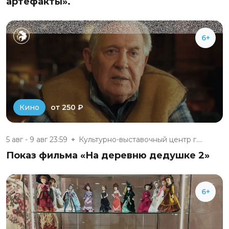
артефакты».
6+
от 250 ₽
Кино
5 авг - 9 авг 23:59
Культурно-выставочный центр г....
Показ фильма «На деревню дедушке 2»
6+