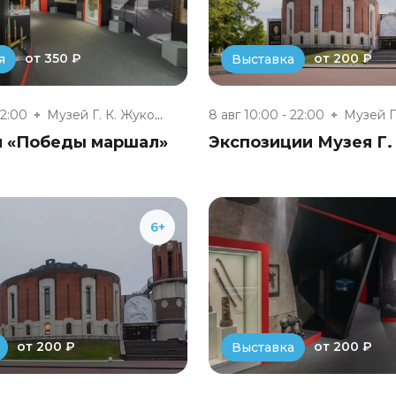
от 350 ₽
от 200 ₽
я
Выставка
22:00
Музей Г. К. Жукова
8 авг 10:00 - 22:00
я «Победы маршал»
Экспозиции Музея Г.
6+
от 200 ₽
от 200 ₽
Выставка