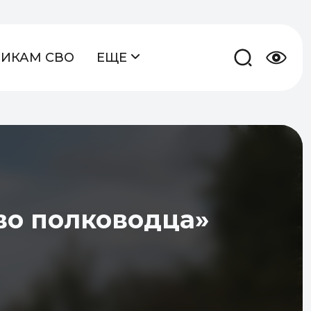
НИКАМ СВО
ЕЩЕ
во полководца»