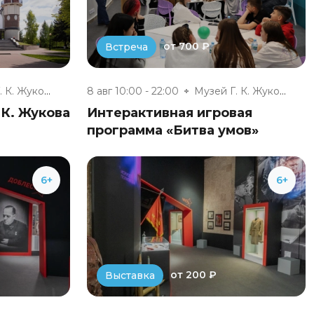
от 700 ₽
Встреча
Музей Г. К. Жукова
8 авг 10:00 - 22:00
Музей Г. К. Жукова
 К. Жукова
Интерактивная игровая
программа «Битва умов»
6+
6+
от 200 ₽
Выставка