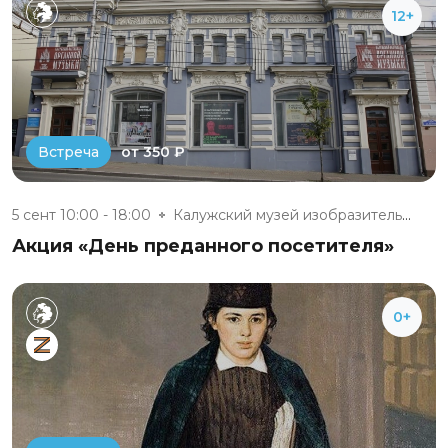
12+
от 350 ₽
Встреча
5 сент 10:00 - 18:00
Калужский музей изобразительны...
Акция «День преданного посетителя»
0+