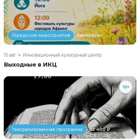
бесплатно
Городские мероприятия
15 авг
Инновационный культурный центр
Выходные в ИКЦ
16+
от 400 ₽
Театрализованная программа