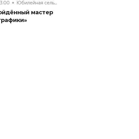
13:00
Юбилейная сельская модельная б...
ойдённый мастер
графики»