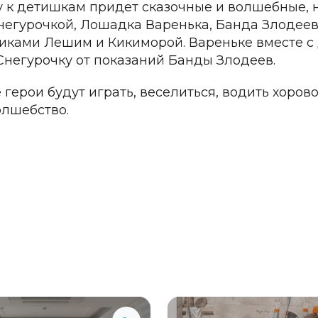
у к детишкам придет сказочные и волшебные, 
негурочкой, Лошадка Варенька, Банда Злодеев 
ками Лешим и Кикиморой. Вареньке вместе с 
Снегурочку от показаний Банды Злодеев.
герои будут играть, веселиться, водить хорово
олшебство.