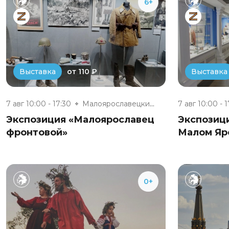
6+
от 110 ₽
Выставка
Выставка
7 авг 10:00 - 17:30
Малоярославецкий военно-истори...
7 авг 10:00 - 
Экспозиция «Малоярославец
Экспозиц
фронтовой»
Малом Яр
0+