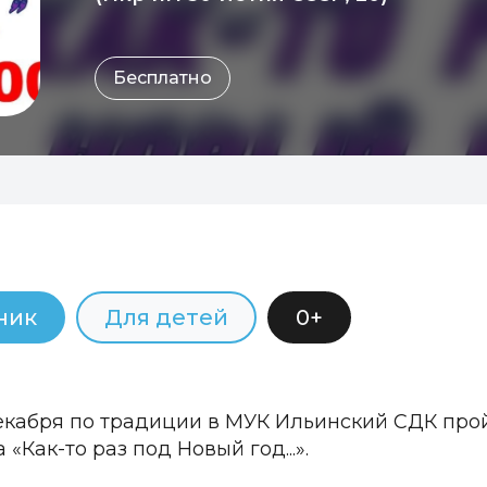
Бесплатно
ник
Для детей
0+
екабря по традиции в МУК Ильинский СДК про
«Как-то раз под Новый год...».