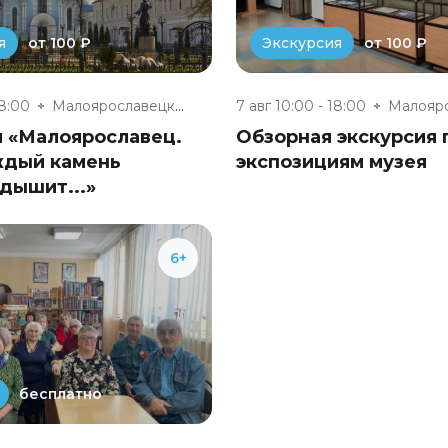
от 100 ₽
от 100 ₽
я
Экскурсия
18:00
Малоярославецкий музейно-выста...
7 авг 10:00 - 18:00
я «Малоярославец.
Обзорная экскурсия 
ждый камень
экспозициям музея
дышит...»
6+
бесплатно