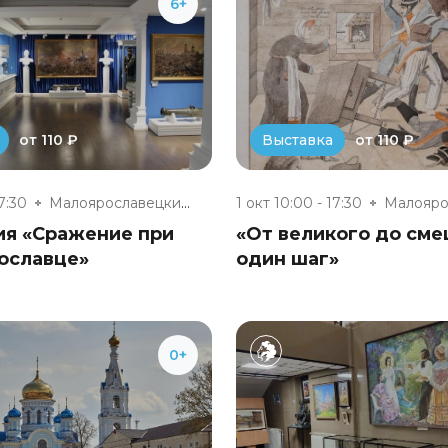
6+
от 110 ₽
от 110 ₽
Выставка
17:30
Малоярославецкий военно-истори...
1 окт 10:00 - 17:30
ия «Сражение при
«От великого до см
ославце»
один шаг»
0+