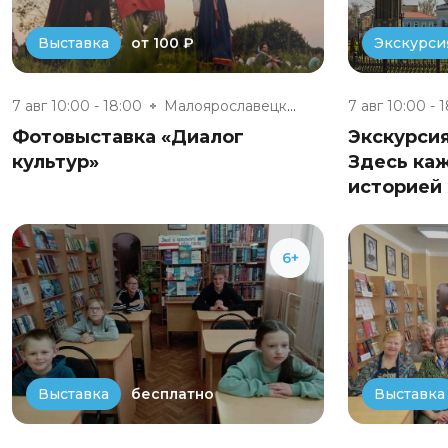
от 100 ₽
Выставка
Экскурси
7 авг 10:00 - 18:00
Малоярославецкий музейно-выста...
7 авг 10:00 - 
Фотовыставка «Диалог
Экскурси
культур»
Здесь ка
историей 
6+
бесплатно
Выставка
Выставка