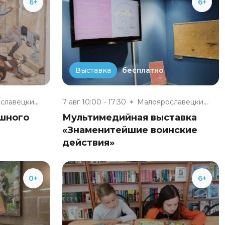
6+
6+
бесплатно
Выставка
Малоярославецкий военно-истори...
7 авг 10:00 - 17:30
Малоярославецкий военно-истори...
ешного
Мультимедийная выставка
«Знаменитейшие воинские
действия»
0+
6+