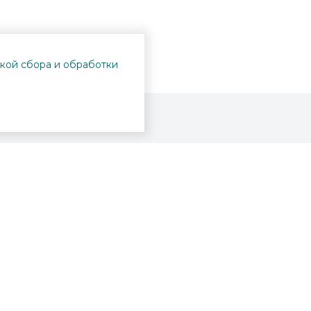
кой сбора и обработки
Проекты
Пушкинская карта
Афиша
Вопросы и ответы
Новости
Вакансии
Образование
Участникам СВО
Интерактивная карта