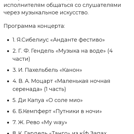
исполнителям общаться со слушателями
через музыкальное искусство.
Программа концерта:
1. Я.Сибелиус «Анданте фестиво»
2. Г. Ф. Гендель «Музыка на воде» (4
части)
3. И. Пахельбель «Канон»
4. В. А. Моцарт «Маленькая ночная
серенада» (1 часть)
5. Ди Капуа «О соле мио»
6. Б.Кемпферт «Путники в ночи»
7. Ж. Рево «My way»
8. К. Гардель «Танго» из к/ф Запах