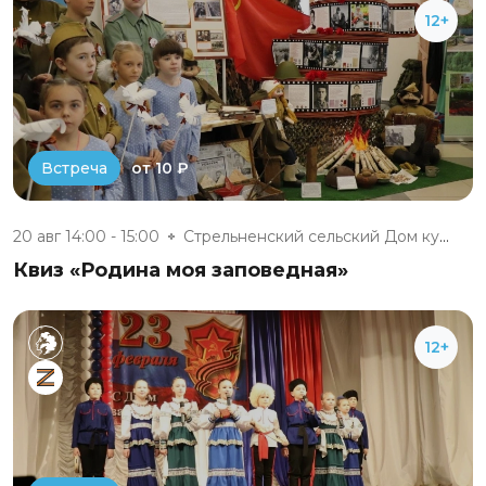
12+
от 10 ₽
Встреча
20 авг 14:00 - 15:00
Стрельненский сельский Дом кул...
Квиз «Родина моя заповедная»
12+