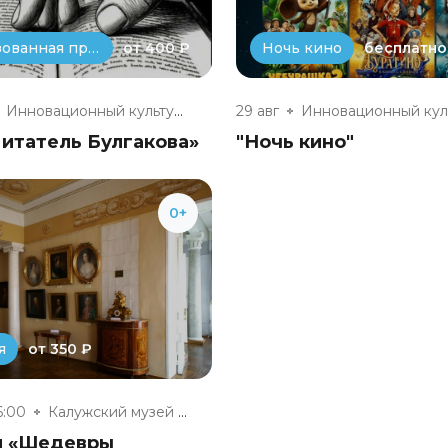
от 400 ₽
бесплатно
Театрализованная программа
Ночь кино
Инновационный культурный центр
29 авг
итатель Булгакова»
"Ночь кино"
0+
от 350 ₽
я
6:00
Калужский музей изобразительны...
я «Шедевры