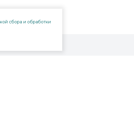
кой сбора и обработки
Проекты
Пушкинская карта
Афиша
Вопросы и ответы
Новости
Вакансии
Образование
Участникам СВО
Интерактивная карта