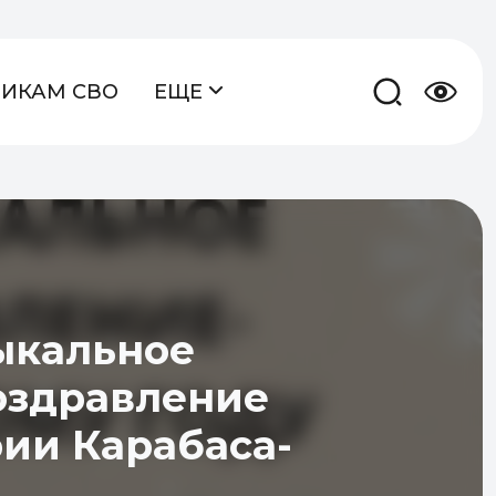
НИКАМ СВО
ЕЩЕ
ыкальное
оздравление
ии Карабаса-