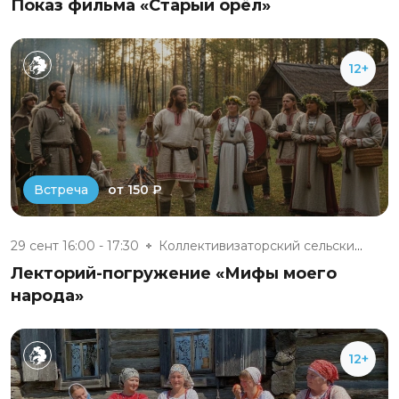
Показ фильма «Старый орёл»
12+
от 150 ₽
Встреча
29 сент 16:00 - 17:30
Коллективизаторский сельский д...
Лекторий-погружение «Мифы моего
народа»
12+