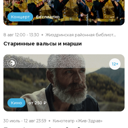
бесплатно
Концерт
8 авг 12:00 - 13:30
Жиздринская районная библиотек...
Старинные вальсы и марши
12+
от 250 ₽
Кино
30 июль - 12 авг 23:59
Кинотеатр «Жив-Здрав»