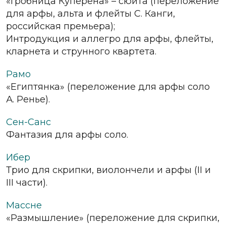
«Гробница Куперена» – сюита (переложение
для арфы, альта и флейты С. Канги,
российская премьера);
Интродукция и аллегро для арфы, флейты,
кларнета и струнного квартета.
Рамо
«Египтянка» (переложение для арфы соло
А. Ренье).
Сен-Санс
Фантазия для арфы соло.
Ибер
Трио для скрипки, виолончели и арфы (II и
III части).
Массне
«Размышление» (переложение для скрипки,