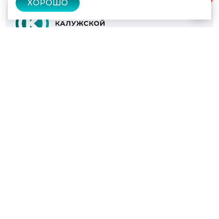
ХОРОШО
© 2022 - 2026
Культура Калужской области
Проекты
Афиша
Новости
Образование
Интерактивная карта
Пушкинская карта
Вопросы и ответы
Вакансии
Участникам СВО