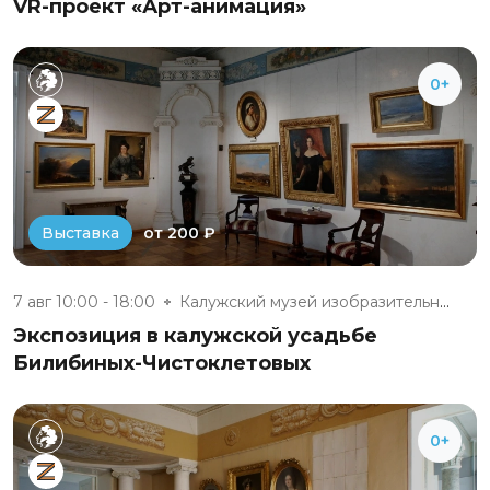
VR-проект «Арт-анимация»
0+
от 200 ₽
Выставка
7 авг 10:00 - 18:00
Калужский музей изобразительны...
Экспозиция в калужской усадьбе
Билибиных-Чистоклетовых
0+