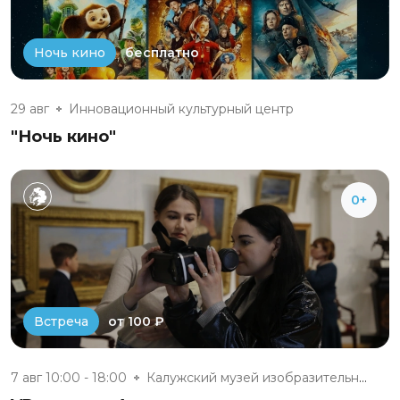
бесплатно
Ночь кино
29 авг
Инновационный культурный центр
"Ночь кино"
0+
от 100 ₽
Встреча
7 авг 10:00 - 18:00
Калужский музей изобразительны...