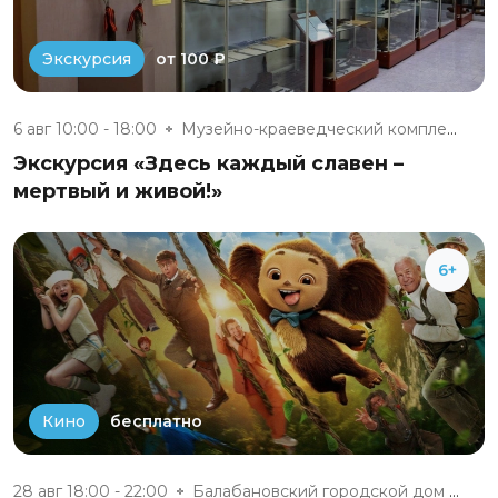
от 100 ₽
Экскурсия
6 авг 10:00 - 18:00
Музейно-краеведческий комплекс...
Экскурсия «Здесь каждый славен –
мертвый и живой!»
6+
бесплатно
Кино
28 авг 18:00 - 22:00
Балабановский городской дом ку...