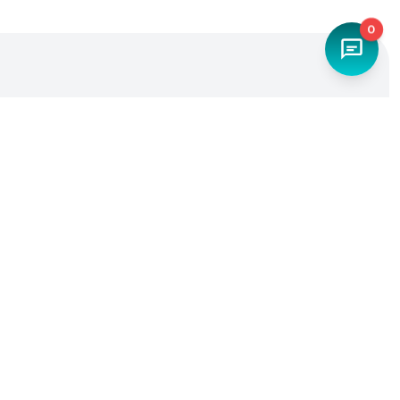
0
Наш телефон
+7 (4842) 27-71-45
Мы в социальных сетях
Разработка и продвижение -