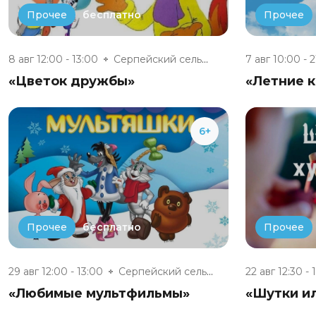
бесплатно
Прочее
Прочее
8 авг 12:00 - 13:00
Серпейский сельский дом культу...
7 авг 10:00 - 
«Цветок дружбы»
«Летние 
6+
бесплатно
Прочее
Прочее
29 авг 12:00 - 13:00
Серпейский сельский дом культу...
22 авг 12:30 - 
«Любимые мультфильмы»
«Шутки ил