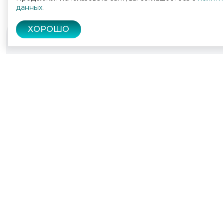
данных
.
ХОРОШО
© 2022 - 2026
Культура Калужской области
Политика конфиденциальности
Пользо