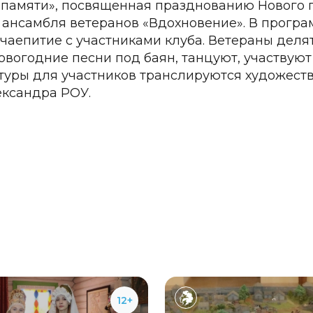
 памяти», посвященная празднованию Нового г
 ансамбля ветеранов «Вдохновение». В прогр
 чаепитие с участниками клуба. Ветераны дел
вогодние песни под баян, танцуют, участвуют 
туры для участников транслируются художест
ександра РОУ.
12+