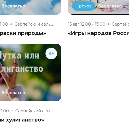
бесплатно
бесплатно
Прочее
21:00
Серпейский сельский дом культу...
15 авг 12:00 - 13:00
краски природы»
«Игры народов Росс
6+
бесплатно
13:00
Серпейский сельский дом культу...
и хулиганство»