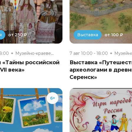
от 250 ₽
от 100 ₽
я
Выставка
18:00
Музейно-краеведческий комплекс...
7 авг 10:00 - 18:00
я «Тайны российской
Выставка «Путешест
VII века»
археологами в древн
Серенск»
6+