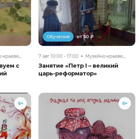
от 50 ₽
Обучение
Музейно-краеведческий комплекс...
7 авг 10:00 - 17:00
Музейно-краеведческий комплекс...
вуем с
Занятие «Петр I – великий
ий
царь-реформатор»
6+
6+