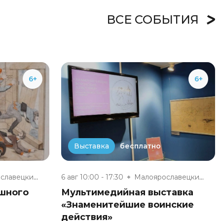
ВСЕ СОБЫТИЯ
6+
6+
бесплатно
Выставка
Малоярославецкий военно-истори...
6 авг 10:00 - 17:30
Малоярославецкий военно-истори...
ешного
Мультимедийная выставка
«Знаменитейшие воинские
действия»