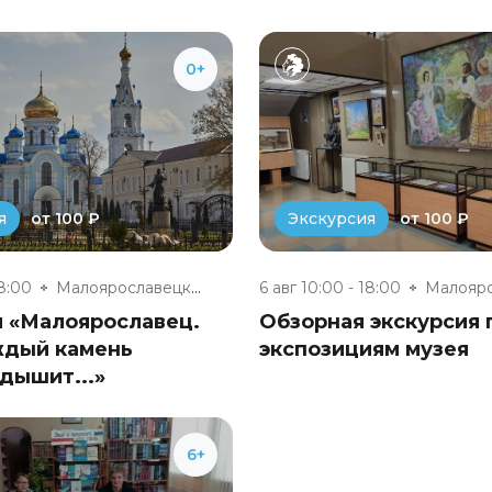
0+
от 100 ₽
от 100 ₽
я
Экскурсия
18:00
Малоярославецкий музейно-выста...
6 авг 10:00 - 18:00
я «Малоярославец.
Обзорная экскурсия 
ждый камень
экспозициям музея
дышит...»
6+