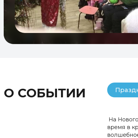
О СОБЫТИИ
Празд
На Нового
время в кр
волшебное