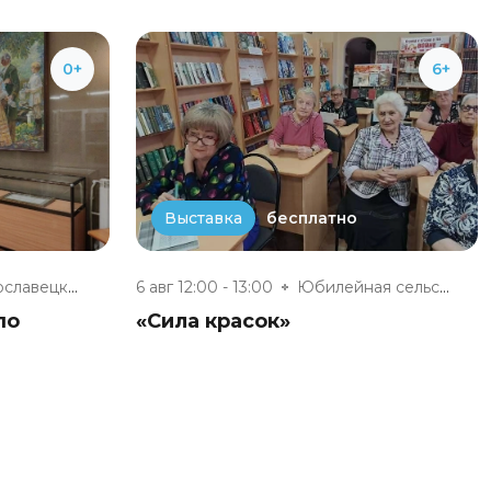
0+
6+
бесплатно
Выставка
Малоярославецкий музейно-выста...
6 авг 12:00 - 13:00
Юбилейная сельская модельная б...
по
«Сила красок»