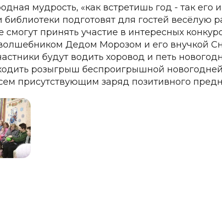
родная мудрость, «как встретишь год - так его
и библиотеки подготовят для гостей весёлую 
смогут принять участие в интересных конкурса
 волшебником Дедом Морозом и его внучкой Сне
участники будут водить хоровод и петь нового
ходить розыгрыш беспроигрышной новогодней
сем присутствующим заряд позитивного предн