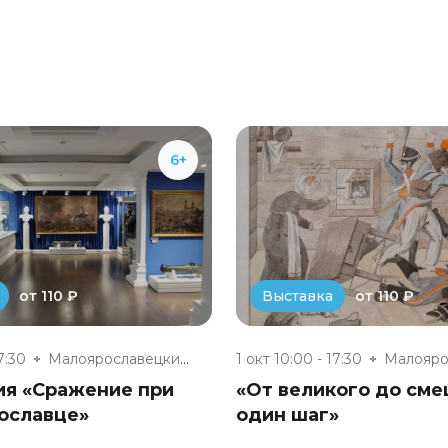
6+
от 110 ₽
от 110 ₽
Выставка
7:30
Малоярославецкий военно-истори...
1 окт 10:00 - 17:30
ия «Сражение при
«От великого до см
ославце»
один шаг»