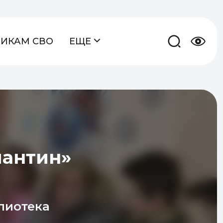
НИКАМ СВО
ЕЩЕ
пантин»
лиотека