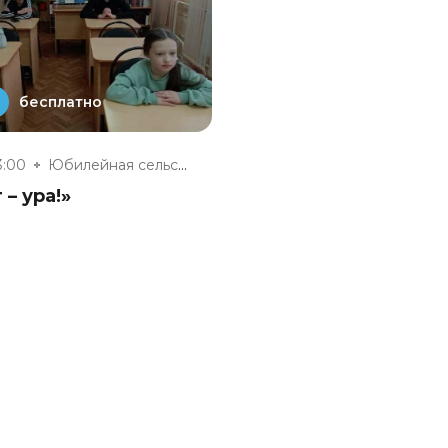
бесплатно
3:00
Юбилейная сельская модельная б...
 – ура!»