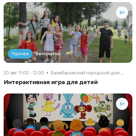
6+
бесплатно
Прочее
20 авг 11:00 - 12:00
Балабановский городской дом ку...
Интерактивная игра для детей
6+