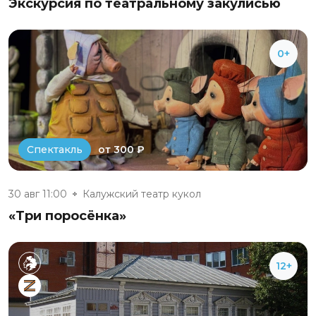
Экскурсия по театральному закулисью
0+
от 300 ₽
Спектакль
30 авг 11:00
Калужский театр кукол
«Три поросёнка»
12+