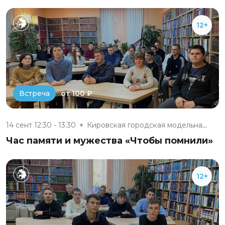
12+
от 100 ₽
Встреча
14 сент 12:30 - 13:30
Кировская городская модельная...
Час памяти и мужества «Чтобы помнили»
12+