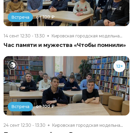
от 100 ₽
Встреча
14 сент 12:30 - 13:30
Кировская городская модельная...
Час памяти и мужества «Чтобы помнили»
12+
от 100 ₽
Встреча
24 сент 12:30 - 13:30
Кировская городская модельная...