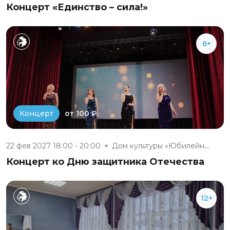
Концерт «Единство – сила!»
6+
от 100 ₽
Концерт
22 фев 2027 18:00 - 20:00
Дом культуры «Юбилейный» п. Бе...
Концерт ко Дню защитника Отечества
12+