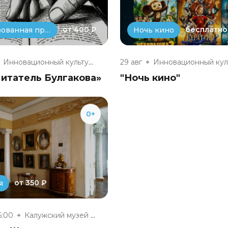
от 400 ₽
бесплатно
Театрализованная программа
Ночь кино
Инновационный культурный центр
29 авг
итатель Булгакова»
"Ночь кино"
0+
от 350 ₽
я
6:00
Калужский музей изобразительны...