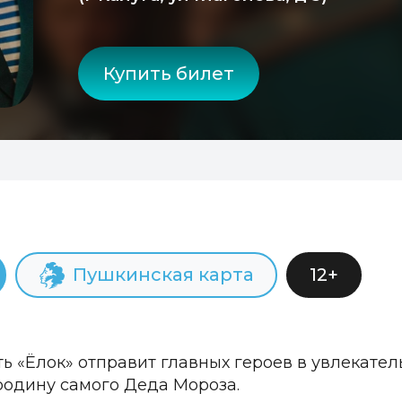
Купить билет
Пушкинская карта
12+
ть «Ёлок» отправит главных героев в увлекате
 родину самого Деда Мороза.