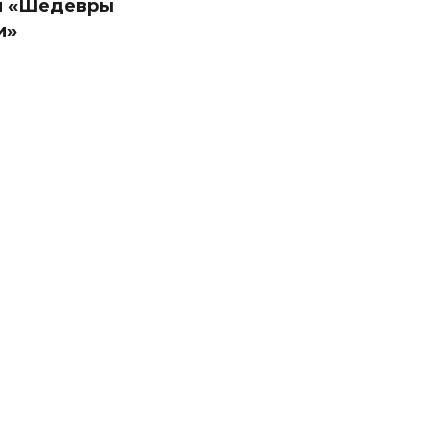
я «Шедевры
и»