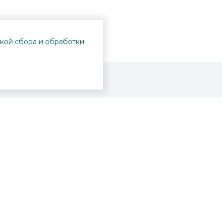
кой сбора и обработки
Проекты
Пушкинская карта
Афиша
Вопросы и ответы
Новости
Вакансии
Образование
Участникам СВО
Интерактивная карта