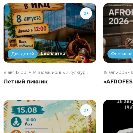
0+
бесплатно
Для детей
Фестивал
8 авг 12:00
Инновационный культурный центр
15 авг 2006 - 1
Летний пикник
«AFROFES
0+