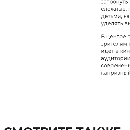
затронуть
сложные, 
детьми, к
уделять в
В центре 
зрителям 
идет в ки
аудитории
современн
капризный