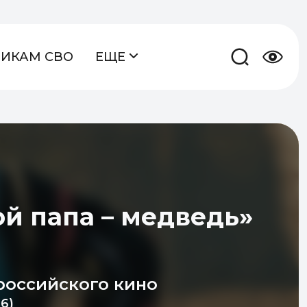
НИКАМ СВО
ЕЩЕ
й папа – медведь»
российского кино
6)