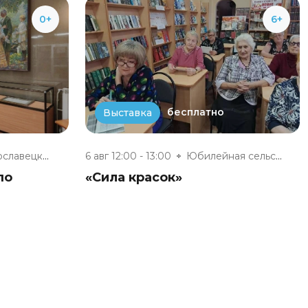
0+
6+
бесплатно
Выставка
Малоярославецкий музейно-выста...
6 авг 12:00 - 13:00
Юбилейная сельская модельная б...
по
«Сила красок»