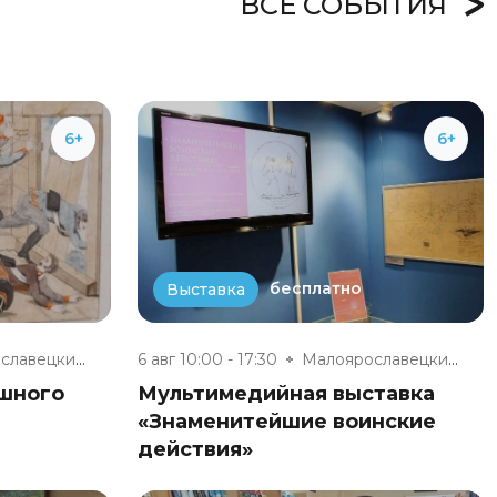
ВСЕ СОБЫТИЯ
6+
6+
бесплатно
Выставка
Малоярославецкий военно-истори...
6 авг 10:00 - 17:30
Малоярославецкий военно-истори...
ешного
Мультимедийная выставка
«Знаменитейшие воинские
действия»