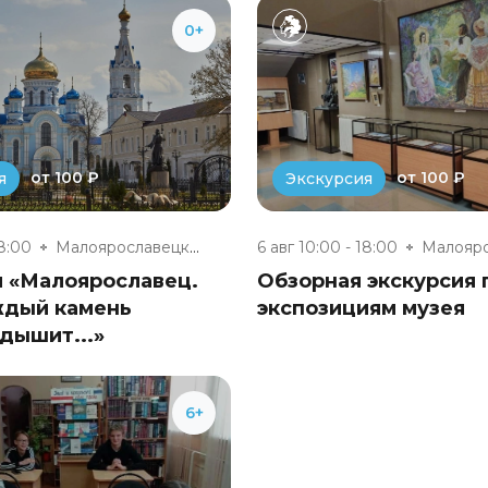
0+
от 100 ₽
от 100 ₽
я
Экскурсия
18:00
Малоярославецкий музейно-выста...
6 авг 10:00 - 18:00
я «Малоярославец.
Обзорная экскурсия 
ждый камень
экспозициям музея
дышит...»
6+