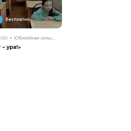
бесплатно
3:00
Юбилейная сельская модельная б...
 – ура!»