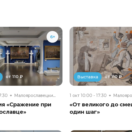
6+
от 110 ₽
от 110 ₽
Выставка
7:30
Малоярославецкий военно-истори...
1 окт 10:00 - 17:30
ия «Сражение при
«От великого до см
ославце»
один шаг»