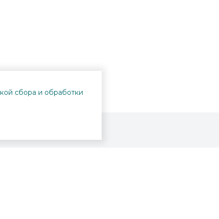
кой сбора и обработки
Проекты
Пушкинская карта
Афиша
Вопросы и ответы
Новости
Вакансии