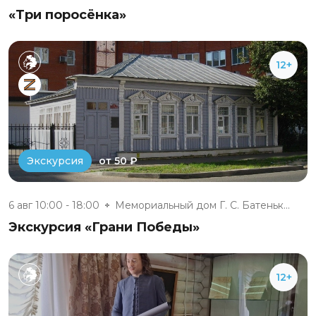
«Три поросёнка»
12+
от 50 ₽
Экскурсия
6 авг 10:00 - 18:00
Мемориальный дом Г. С. Батеньк...
Экскурсия «Грани Победы»
12+