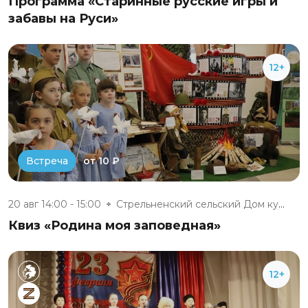
Программа «Старинные русские игры и
забавы на Руси»
12+
от 10 ₽
Встреча
20 авг 14:00 - 15:00
Стрельненский сельский Дом кул...
Квиз «Родина моя заповедная»
12+