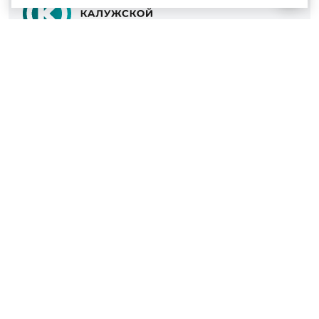
© 2022 - 2026
Культура Калужской области
Проекты
Афиша
Новости
Образование
Интерактивная карта
Пушкинская карта
Вопросы и ответы
Вакансии
Участникам СВО
Наш телефон