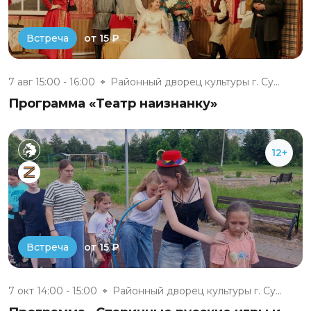
от 15 ₽
Встреча
7 авг 15:00 - 16:00
Районный дворец культуры г. Су...
Программа «Театр наизнанку»
12+
от 15 ₽
Встреча
7 окт 14:00 - 15:00
Районный дворец культуры г. Су...