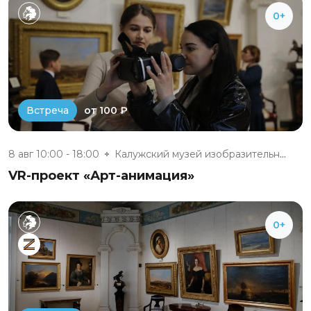
0+
от 100 ₽
Встреча
8 авг 10:00 - 18:00
Калужский музей изобразительны...
VR-проект «Арт-анимация»
0+