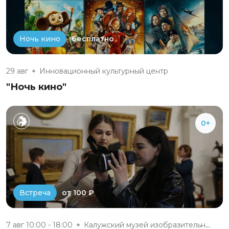
бесплатно
Ночь кино
29 авг
Инновационный культурный центр
"Ночь кино"
0+
от 100 ₽
Встреча
7 авг 10:00 - 18:00
Калужский музей изобразительны...