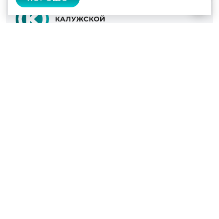
© 2022 - 2026
Культура Калужской области
Проекты
Афиша
Новости
Образование
Интерактивная карта
Пушкинская карта
Вопросы и ответы
Вакансии
Участникам СВО