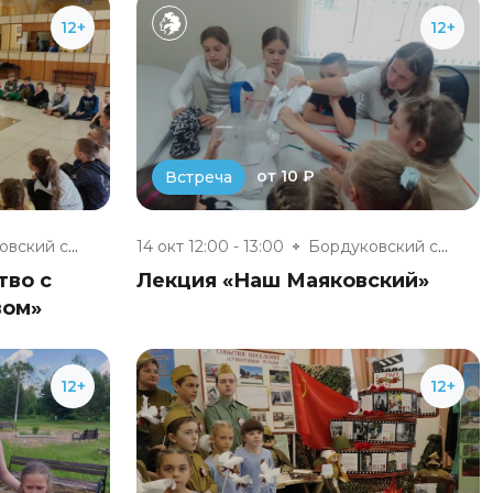
12+
12+
от 10 ₽
Встреча
Бордуковский сельский клуб
14 окт 12:00 - 13:00
Бордуковский сельский клуб
тво с
Лекция «Наш Маяковский»
вом»
12+
12+