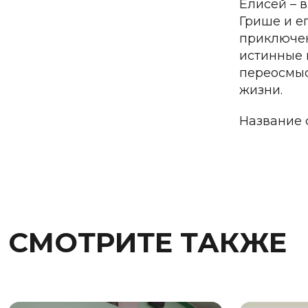
Елисей – 
Грише и е
приключен
истинные 
переосмыс
жизни.
Название 
СМОТРИТЕ ТАКЖЕ