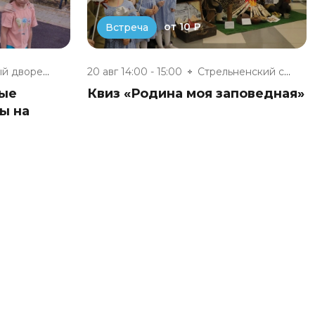
от 10 ₽
Встреча
Районный дворец культуры г. Су...
20 авг 14:00 - 15:00
Стрельненский сельский Дом кул...
ные
Квиз «Родина моя заповедная»
ы на