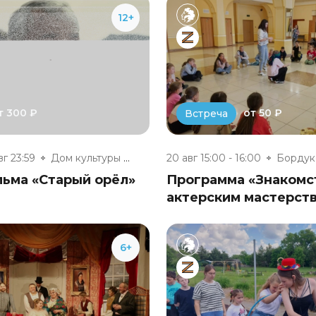
12+
т 300 ₽
от 50 ₽
Встреча
вг 23:59
Дом культуры ст. Сухиничи-Глав...
20 авг 15:00 - 16:00
льма «Старый орёл»
Программа «Знакомс
актерским мастерст
6+