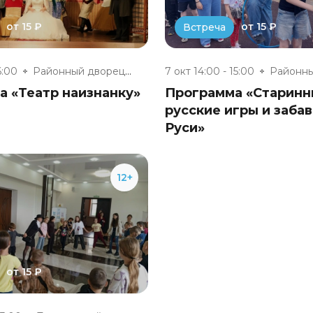
от 15 ₽
от 15 ₽
Встреча
6:00
Районный дворец культуры г. Су...
7 окт 14:00 - 15:00
а «Театр наизнанку»
Программа «Старин
русские игры и забав
Руси»
12+
от 15 ₽