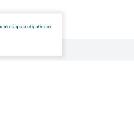
кой сбора и обработки
Проекты
Пушкинская карта
Афиша
Вопросы и ответы
Новости
Вакансии
Образование
Участникам СВО
Интерактивная карта