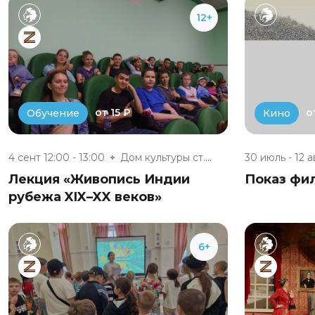
12+
от 15 ₽
о
Обучение
Кино
4 сент 12:00 - 13:00
Дом культуры ст. Сухиничи-Глав...
30 июль - 12 а
Лекция «Живопись Индии
Показ фи
рубежа XIX–XX веков»
6+