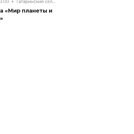
13:00
Татаринский сельский клуб
а «Мир планеты и
»