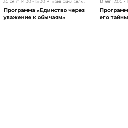
30 сент 14:00 - 15:00
Брынский сельский дом культуры
13 авг 12:00 - 
Программа «Единство через
Программ
уважение к обычаям»
его тайны