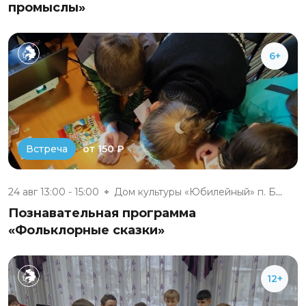
промыслы»
6+
от 150 ₽
Встреча
24 авг 13:00 - 15:00
Дом культуры «Юбилейный» п. Бе...
Познавательная программа
«Фольклорные сказки»
12+