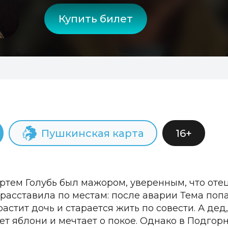
Купить билет
Пушкинская карта
16+
Артем Голубь был мажором, уверенным, что оте
 расставила по местам: после аварии Тема поп
растит дочь и старается жить по совести. А д
т яблони и мечтает о покое. Однако в Подгор