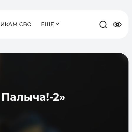
НИКАМ СВО
ЕЩЕ
 Палыча!-2»