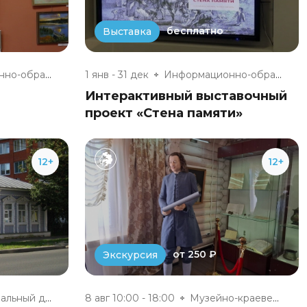
бесплатно
Выставка
Информационно-образовательный...
1 янв - 31 дек
Информационно-образовательный...
Интерактивный выставочный
проект «Стена памяти»
12+
12+
от 250 ₽
Экскурсия
Мемориальный дом Г. С. Батеньк...
8 авг 10:00 - 18:00
Музейно-краеведческий комплекс...