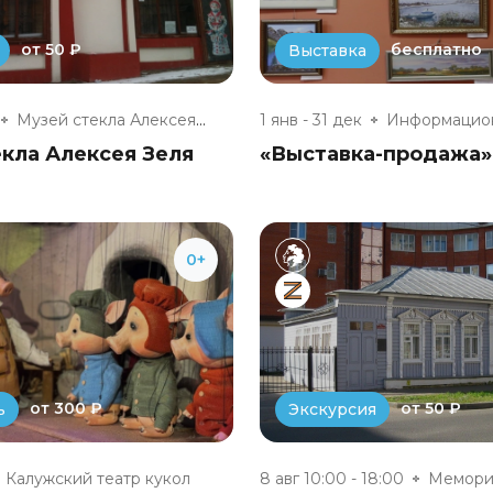
от 50 ₽
бесплатно
Выставка
Музей стекла Алексея Зеля
1 янв - 31 дек
кла Алексея Зеля
«Выставка-продажа»
0+
от 300 ₽
от 50 ₽
ь
Экскурсия
Калужский театр кукол
8 авг 10:00 - 18:00