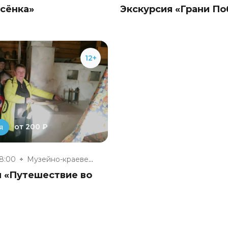
осёнка»
Экскурсия «Грани П
12+
от 200 ₽
я
18:00
Музейно-краеведческий центр «Д...
я «Путешествие во