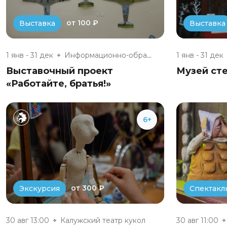
от 100 ₽
Выставка
Выставка
1 янв - 31 дек
Информационно-образовательный...
1 янв - 31 дек
Выставочный проект
Музей сте
«Работайте, братья!»
6+
от 300 ₽
Экскурсия
Спектакл
30 авг 13:00
Калужский театр кукол
30 авг 11:00