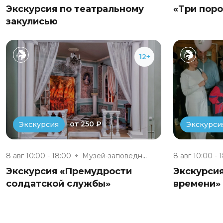
Экскурсия по театральному
«Три пор
закулисью
12+
от 250 ₽
Экскурсия
Экскурси
8 авг 10:00 - 18:00
Музей-заповедник «Полотняный З...
8 авг 10:00 - 
Экскурсия «Премудрости
Экскурси
солдатской службы»
времени»