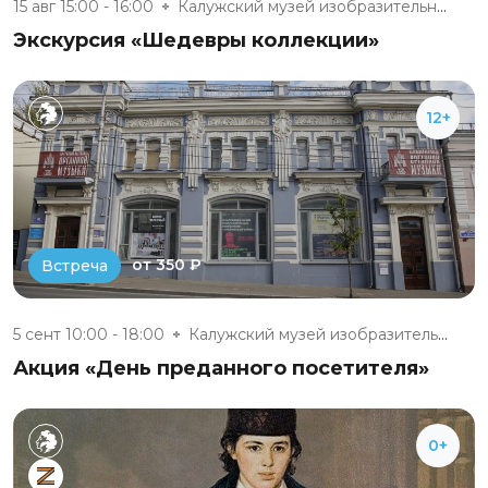
15 авг 15:00 - 16:00
Калужский музей изобразительны...
Экскурсия «Шедевры коллекции»
12+
от 350 ₽
Встреча
5 сент 10:00 - 18:00
Калужский музей изобразительны...
Акция «День преданного посетителя»
0+