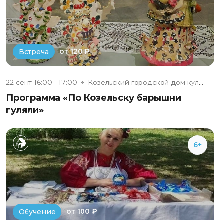
от 120 ₽
Встреча
22 сент 16:00 - 17:00
Козельский городской дом культ...
Программа «По Козельску барышни
гуляли»
6+
от 100 ₽
Обучение