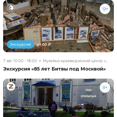
12+
от 50 ₽
Экскурсия
7 авг 10:00 - 18:00
Музейно-краеведческий центр «М...
Экскурсия «85 лет Битвы под Москвой»
0+