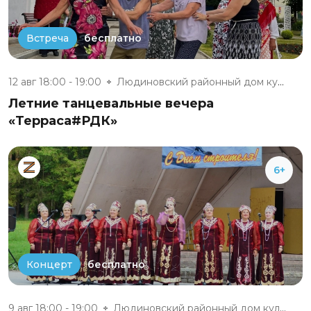
бесплатно
Встреча
12 авг 18:00 - 19:00
Людиновский районный дом культ...
Летние танцевальные вечера
«Терраса#РДК»
6+
бесплатно
Концерт
9 авг 18:00 - 19:00
Людиновский районный дом культ...