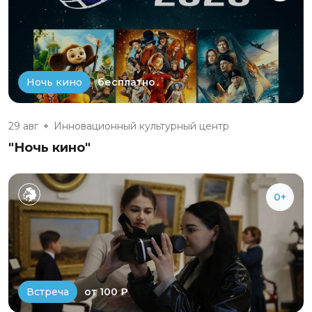
бесплатно
Ночь кино
29 авг
Инновационный культурный центр
"Ночь кино"
0+
от 100 ₽
Встреча