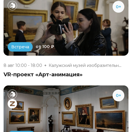
0+
от 100 ₽
Встреча
8 авг 10:00 - 18:00
Калужский музей изобразительны...
VR-проект «Арт-анимация»
0+