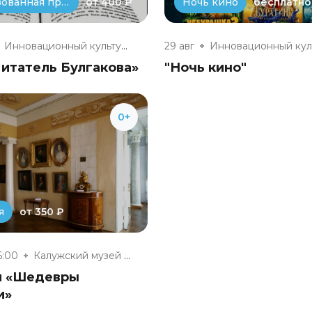
от 400 ₽
бесплатно
Театрализованная программа
Ночь кино
Инновационный культурный центр
29 авг
итатель Булгакова»
"Ночь кино"
0+
от 350 ₽
я
6:00
Калужский музей изобразительны...
я «Шедевры
и»