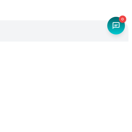
0
Наш телефон
+7 (4842) 27-71-45
Мы в социальных сетях
Разработка и продвижение -