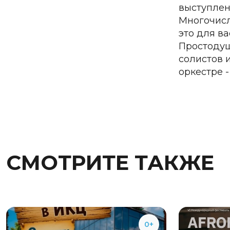
выступлен
Многочисл
это для ва
Простодуш
солистов 
оркестре 
СМОТРИТЕ ТАКЖЕ
0+