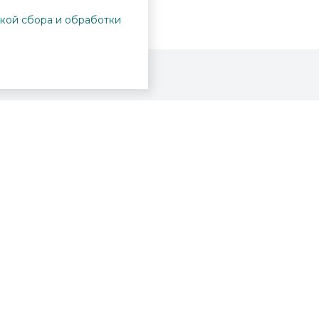
кой сбора и обработки
Проекты
Пушкинская карта
Афиша
Вопросы и ответы
Новости
Вакансии
Образование
Участникам СВО
Интерактивная карта
вательское соглашение