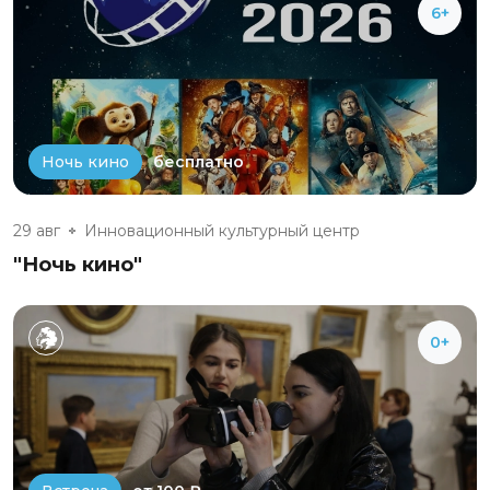
6+
бесплатно
Ночь кино
29 авг
Инновационный культурный центр
"Ночь кино"
0+