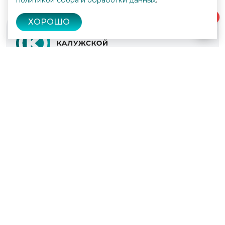
политикой сбора и обработки данных
.
0
ХОРОШО
© 2022 - 2026
Культура Калужской области
Проекты
Афиша
Новости
Образование
Интерактивная карта
Пушкинская карта
Вопросы и ответы
Вакансии