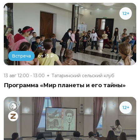
12+
от 15 ₽
Встреча
13 авг 12:00 - 13:00
Татаринский сельский клуб
Программа «Мир планеты и его тайны»
12+