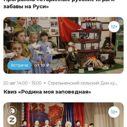
забавы на Руси»
12+
от 10 ₽
Встреча
20 авг 14:00 - 15:00
Стрельненский сельский Дом кул...
Квиз «Родина моя заповедная»
12+