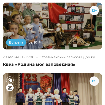
12+
от 10 ₽
Встреча
20 авг 14:00 - 15:00
Стрельненский сельский Дом кул...
Квиз «Родина моя заповедная»
12+