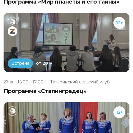
Программа «Мир планеты и его тайны»
12+
от 20 ₽
Встреча
27 авг 16:00 - 17:00
Татаринский сельский клуб
Программа «Сталинградец»
12+