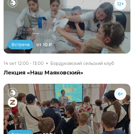
12+
от 10 ₽
Встреча
14 окт 12:00 - 13:00
Бордуковский сельский клуб
Лекция «Наш Маяковский»
6+