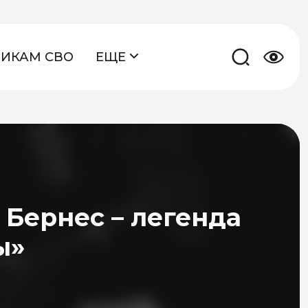
НИКАМ СВО
ЕЩЕ
Бернес – легенда
ы»