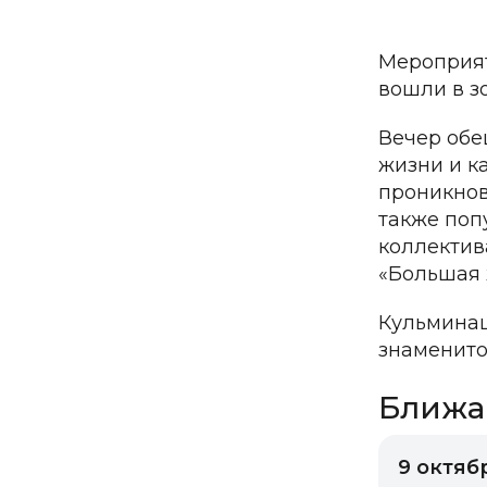
Мероприят
вошли в з
Вечер обе
жизни и к
проникнов
также поп
коллектив
«Большая 
Кульминац
знаменито
Ближа
9 октябр