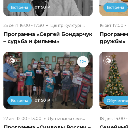
от 50 ₽
Встреча
Встреча
25 сент 16:00 - 17:30
Центр культурного развития п....
16 окт 17:00 -
Программа «Сергей Бондарчук
Программа
– судьба и фильмы»
дружбы»
12+
от 50 ₽
Встреча
Обучени
22 авг 12:00 - 13:00
Дугнинская сельская библиотека
18 дек 14:00 -
Программа «Символы России –
Семейный