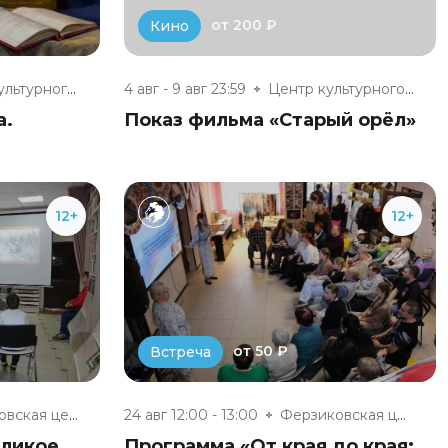
от 200 ₽
Кино
Центр культурного развития п....
4 авг - 9 авг 23:59
Центр культурного развития п....
а.
Показ фильма «Старый орёл»
12+
12+
от 50 ₽
Встреча
Ферзиковская центральная район...
24 авг 12:00 - 13:00
Ферзиковская центральная район...
еликое
Программа «От края до края: