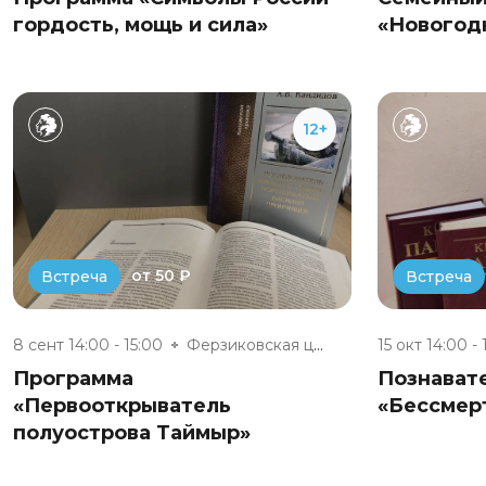
гордость, мощь и сила»
«Новогод
12+
от 50 ₽
Встреча
Встреча
8 сент 14:00 - 15:00
Ферзиковская центральная район...
15 окт 14:00 - 
Программа
Познават
«Первооткрыватель
«Бессмер
полуострова Таймыр»