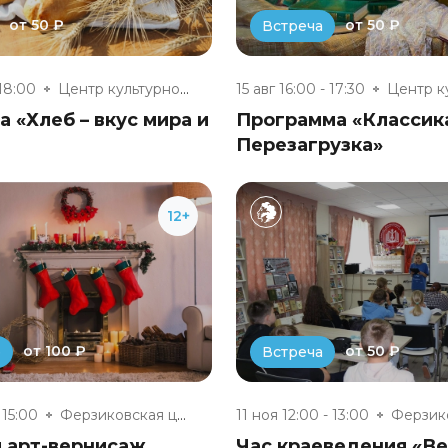
от 50 ₽
от 50 ₽
Встреча
 18:00
Центр культурного развития п....
15 авг 16:00 - 17:30
 «Хлеб – вкус мира и
Программа «Классик
Перезагрузка»
12+
от 100 ₽
от 50 ₽
е
Встреча
 15:00
Ферзиковская центральная район...
11 ноя 12:00 - 13:00
 арт-вернисаж
Час краеведения «В