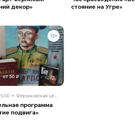
ний декор»
стояние на Угре»
12+
от 50 ₽
15:00
Ферзиковская центральная район...
ельная программа
тие подвига»