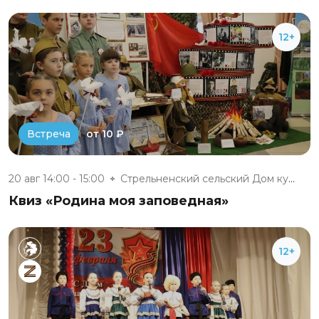
12+
от 10 ₽
Встреча
20 авг 14:00 - 15:00
Стрельненский сельский Дом кул...
Квиз «Родина моя заповедная»
12+