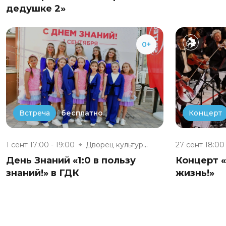
дедушке 2»
0+
бесплатно
Встреча
Концерт
1 сент 17:00 - 19:00
Дворец культуры г. Обнинска
27 сент 18:00
День Знаний «1:0 в пользу
Концерт «
знаний!» в ГДК
жизнь!»