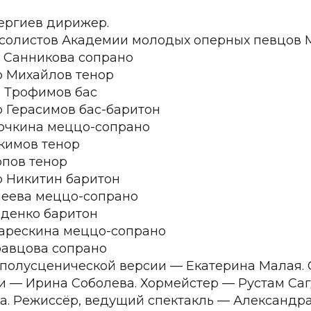
ергиев дирижер.
солистов Академии молодых оперных певцов М
 Санникова сопрано
 Михайлов тенор
 Трофимов бас
 Герасимов бас-баритон
очкина меццо-сопрано
кимов тенор
пов тенор
 Никитин баритон
еева меццо-сопрано
денко баритон
арескина меццо-сопрано
равцова сопрано
полусценической версии — Екатерина Малая.
и — Ирина Соболева. Хормейстер — Рустам Са
а. Режиссёр, ведущий спектакль — Александр