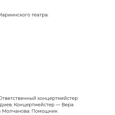
ариинского театра:
 Ответственный концертмейстер
гдиев. Концертмейстер — Вера
а Молчанова. Помощник