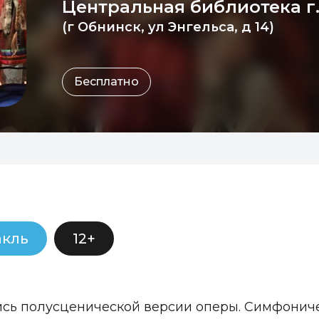
Центральная библиотека г
(г Обнинск, ул Энгельса, д 14)
Бесплатно
акль
12+
сь полусценической версии оперы. Симфонич