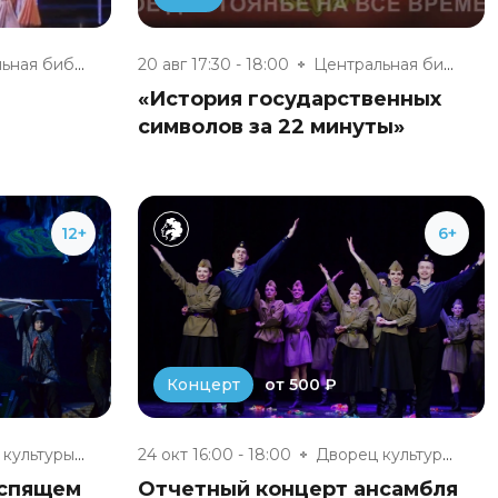
Центральная библиотека г. Обни...
20 авг 17:30 - 18:00
Центральная библиотека г. Обни...
«История государственных
символов за 22 минуты»
12+
6+
от 500 ₽
Концерт
Дворец культуры г. Обнинска
24 окт 16:00 - 18:00
Дворец культуры г. Обнинска
 спящем
Отчетный концерт ансамбля