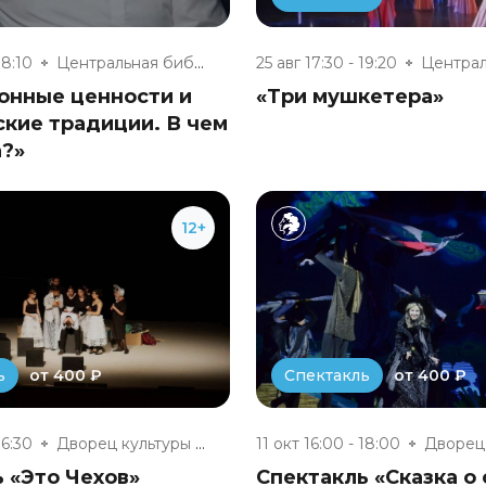
18:10
Центральная библиотека г. Обни...
25 авг 17:30 - 19:20
онные ценности и
«Три мушкетера»
кие традиции. В чем
а?»
12+
от 400 ₽
от 400 ₽
ь
Спектакль
16:30
Дворец культуры г. Обнинска
11 окт 16:00 - 18:00
 «Это Чехов»
Спектакль «Сказка о