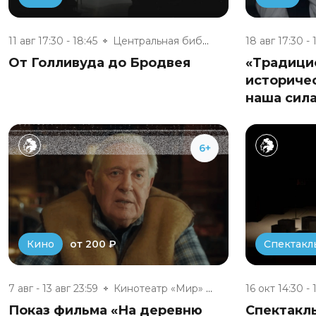
11 авг 17:30 - 18:45
Центральная библиотека г. Обни...
18 авг 17:30 - 
От Голливуда до Бродвея
«Традици
историчес
наша сил
6+
от 200 ₽
Кино
Спектакл
7 авг - 13 авг 23:59
Кинотеатр «Мир» г. Обнинска
16 окт 14:30 - 
Показ фильма «На деревню
Спектакль