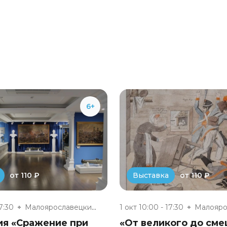
6+
от 110 ₽
от 110 ₽
Выставка
17:30
Малоярославецкий военно-истори...
1 окт 10:00 - 17:30
ия «Сражение при
«От великого до см