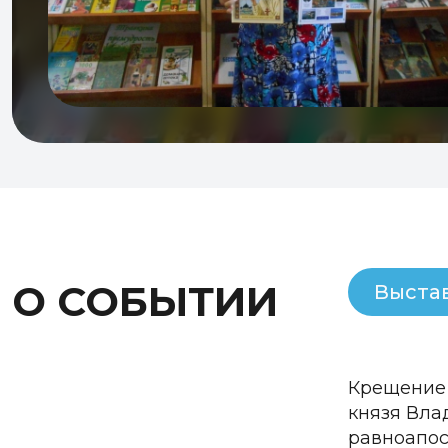
О СОБЫТИИ
Выста
Крещение 
князя Вла
равноапос