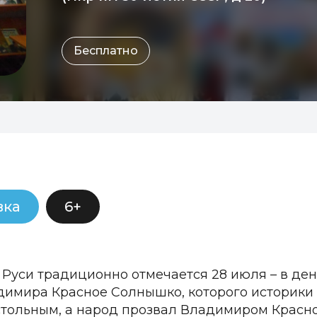
Бесплатно
вка
6+
Руси традиционно отмечается 28 июля – в де
димира Красное Солнышко, которого историки
тольным, а народ прозвал Владимиром Красно