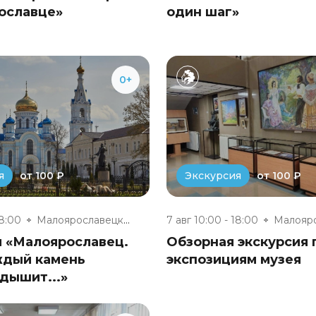
ославце»
один шаг»
0+
от 100 ₽
от 100 ₽
я
Экскурсия
18:00
Малоярославецкий музейно-выста...
7 авг 10:00 - 18:00
я «Малоярославец.
Обзорная экскурсия 
ждый камень
экспозициям музея
дышит...»