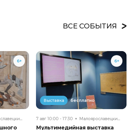
ВСЕ СОБЫТИЯ
6+
6+
бесплатно
Выставка
Малоярославецкий военно-истори...
7 авг 10:00 - 17:30
Малоярославецкий военно-истори...
ешного
Мультимедийная выставка