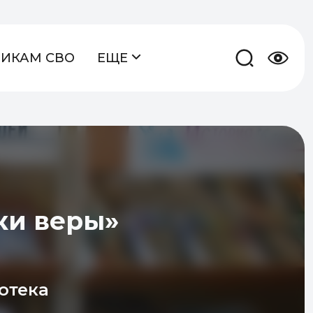
НИКАМ СВО
ЕЩЕ
ки веры»
отека