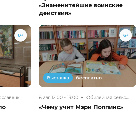
«Знаменитейшие воинские
действия»
0+
6+
бесплатно
Выставка
Малоярославецкий музейно-выста...
8 авг 12:00 - 13:00
Юбилейная сельская модельная б...
по
«Чему учит Мэри Поппинс»