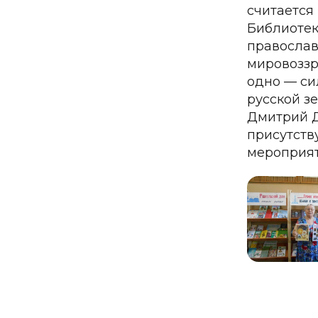
считается
Библиотек
православ
мировоззр
одно — си
русской з
Дмитрий Д
присутств
мероприя