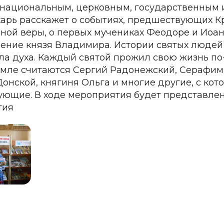
 национальным, церковным, государственным 
арь расскажет о событиях, предшествующих К
ной веры, о первых мучениках Феодоре и Иоан
ение князя Владимира. Истории святых людей 
ла духа. Каждый святой прожил свою жизнь по
емле считаются Сергий Радонежский, Серафим С
онской, княгиня Ольга и многие другие, с кот
ующие. В ходе мероприятия будет представлен
тия