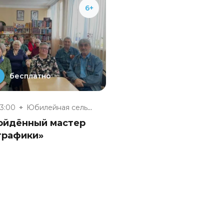
6+
бесплатно
13:00
Юбилейная сельская модельная б...
ойдённый мастер
графики»