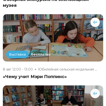
музея
6+
бесплатно
Выставка
8 авг 12:00 - 13:00
Юбилейная сельская модельная б...
«Чему учит Мэри Поппинс»
6+