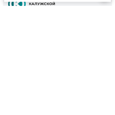
© 2022 - 2026
Культура Калужской области
Проекты
Афиша
Новости
Образование
Интерактивная карта
Пушкинская карта
Вопросы и ответы
Вакансии
Участникам СВО
Наш телефон